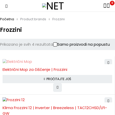
0
Početna
Product brands
Frozzini
Frozzini
Prikazano je svih 4 rezultata
Samo proizvodi na popustu
NIJE NA STANJU
Električni Mop za čišćenje | Frozzini
PROČITAJTE JOŠ
Klima Frozzini 12 | Inverter | Breezeless | TAC12CHSD/LFI-
GW