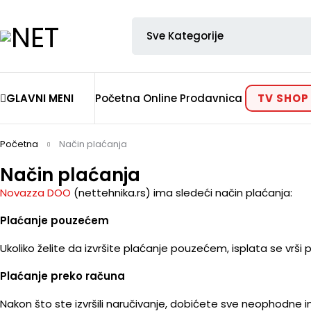
GLAVNI MENI
Početna
Online Prodavnica
TV SHOP
Početna
Način plaćanja
Način plaćanja
Novazza DOO
(nettehnika.rs) ima sledeći način plaćanja:
Plaćanje pouzećem
Ukoliko želite da izvršite plaćanje pouzećem, isplata se vrši p
Plaćanje preko računa
Nakon što ste izvršili naručivanje, dobićete sve neophodne i