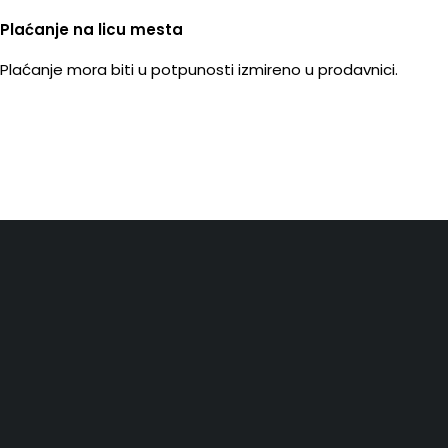
Plaćanje na licu mesta
Plaćanje mora biti u potpunosti izmireno u prodavnici.
Zemun, Makedonska 2A
office@novazza.rs
011 4515996
Korisni linkovi
Politika Privatnosti
Garancija