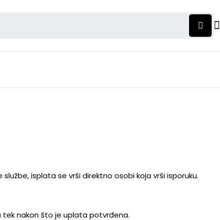
službe, isplata se vrši direktno osobi koja vrši isporuku.
a tek nakon što je uplata potvrđena.