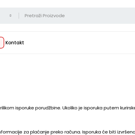
Kontakt
rilikom isporuke porudžbine. Ukoliko je isporuka putem kurirske 
nformacije za plaćanje preko računa. Isporuka će biti izvršen