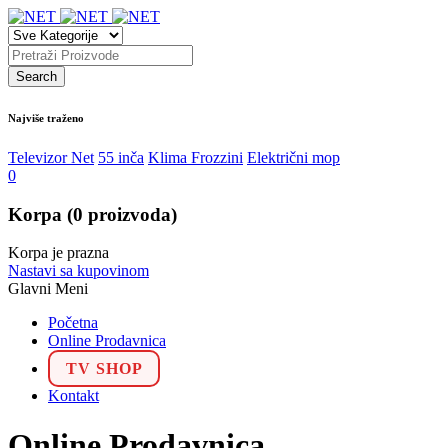
Najviše traženo
Televizor Net
55 inča
Klima Frozzini
Električni mop
0
Korpa
(0 proizvoda)
Korpa je prazna
Nastavi sa kupovinom
Glavni Meni
Početna
Online Prodavnica
TV SHOP
Kontakt
Online Prodavnica