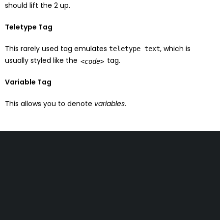
should lift the 2 up.
Teletype Tag
This rarely used tag emulates
, which is
teletype text
usually styled like the
tag.
<code>
Variable Tag
This allows you to denote
variables
.
Zemun, Makedonska 2A
office@novazza.rs
011 4515996
Korisni linkovi
Politika Privatnosti
Garancija
O nama