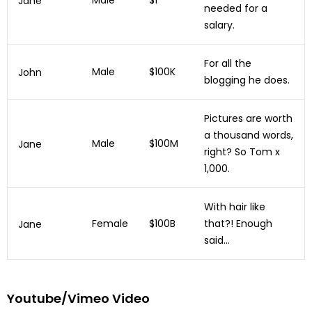
Male
$1
Jane
needed for a
salary.
For all the
Male
$100K
John
blogging he does.
Pictures are worth
a thousand words,
Male
$100M
Jane
right? So Tom x
1,000.
With hair like
Female
$100B
that?! Enough
Jane
said…
Youtube/Vimeo Video