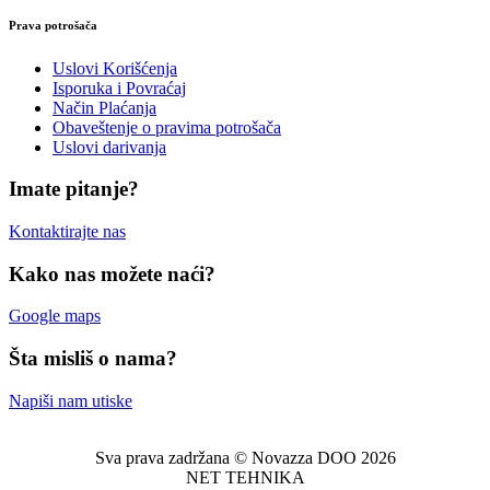
Prava potrošača
Uslovi Korišćenja
Isporuka i Povraćaj
Način Plaćanja
Obaveštenje o pravima potrošača
Uslovi darivanja
Imate pitanje?
Kontaktirajte nas
Kako nas možete naći?
Google maps
Šta misliš o nama?
Napiši nam utiske
Sva prava zadržana © Novazza DOO 2026
NET TEHNIKA