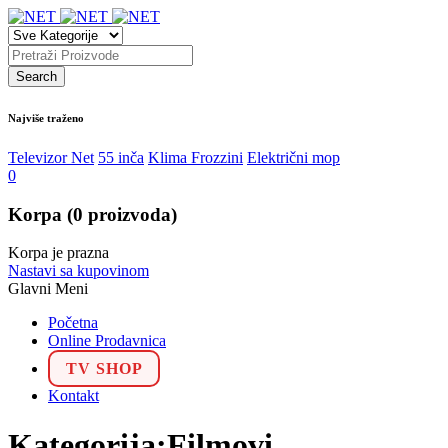
Najviše traženo
Televizor Net
55 inča
Klima Frozzini
Električni mop
0
Korpa
(0 proizvoda)
Korpa je prazna
Nastavi sa kupovinom
Glavni Meni
Početna
Online Prodavnica
TV SHOP
Kontakt
Kategorija:Filmovi