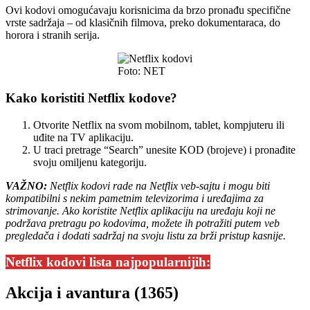
Ovi kodovi omogućavaju korisnicima da brzo pronađu specifične
vrste sadržaja – od klasičnih filmova, preko dokumentaraca, do
horora i stranih serija.
Foto: NET
Kako koristiti Netflix kodove?
Otvorite Netflix na svom mobilnom, tablet, kompjuteru ili
uđite na TV aplikaciju.
U traci pretrage “Search” unesite KOD (brojeve) i pronađite
svoju omiljenu kategoriju.
VAŽNO:
Netflix kodovi rade na Netflix veb-sajtu i mogu biti
kompatibilni s nekim pametnim televizorima i uređajima za
strimovanje. Ako koristite Netflix aplikaciju na uređaju koji ne
podržava pretragu po kodovima, možete ih potražiti putem veb
pregledača i dodati sadržaj na svoju listu za brži pristup kasnije.
Netflix kodovi lista najpopularnijih:
Akcija i avantura (1365)