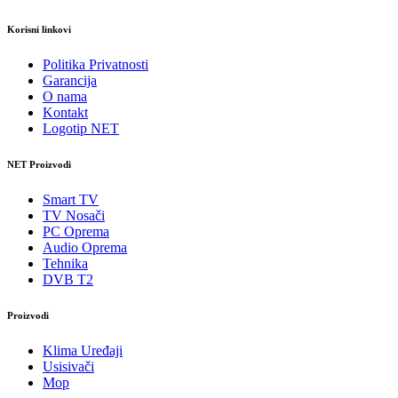
Korisni linkovi
Politika Privatnosti
Garancija
O nama
Kontakt
Logotip NET
NET Proizvodi
Smart TV
TV Nosači
PC Oprema
Audio Oprema
Tehnika
DVB T2
Proizvodi
Klima Uređaji
Usisivači
Mop